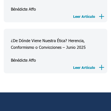
Información
Bénédicte Affo
Proyectos
Leer Artículo
FAQ
Acceso
Registro
¿De Dónde Viene Nuestra Ética? Herencia,
Conformismo o Convicciones – Junio 2025
Bénédicte Affo
Leer Artículo