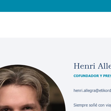
Henri All
COFUNDADOR Y PRE
henri.allegra@etikor
Siempre soñé con viaj