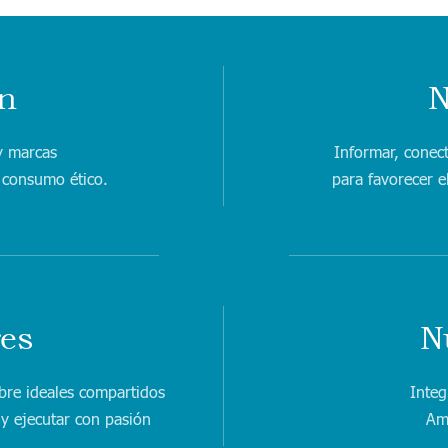
n
N
y marcas
Informar, conec
 consumo ético.
para favorecer e
res
N
bre ideales compartidos
Integ
 y ejecutar con pasión
Am