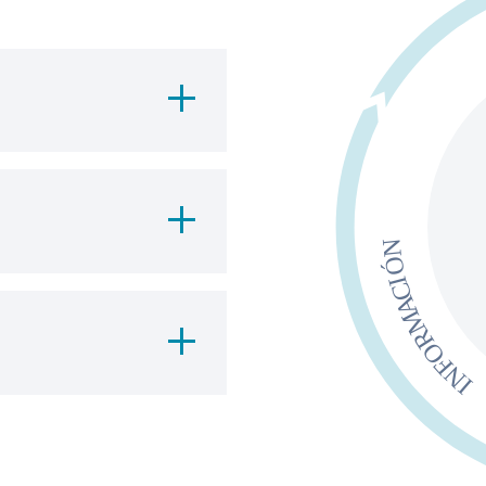
cas, entrevistas con
 y momentos
/o líderes de marca
xperiencias, ideas y
gidos por expertos en
que apoyan el
 a las empresas a
uncionales de sus