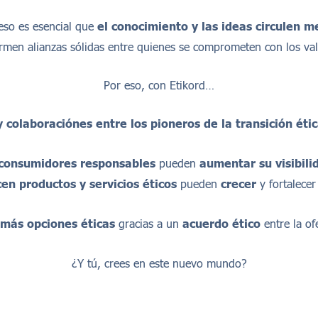
eso es esencial que
el conocimiento y las ideas circulen m
rmen alianzas sólidas entre quienes se comprometen con los val
Por eso, con Etikord…
y colaboraci
ó
nes entre los pioneros de la transici
ó
n
é
ti
consumidores responsables
pueden
aumentar su visibilid
cen productos y servicios
é
ticos
pueden
crecer
y fortalecer
m
á
s opciones
é
ticas
gracias a un
acuerdo
é
tico
entre la of
¿Y tú, crees en este nuevo mundo?