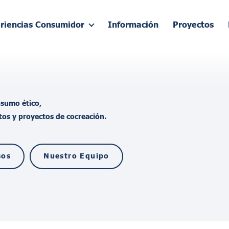
riencias Consumidor
Información
Proyectos
onsumo
é
tico,
tos y proyectos de cocreaci
ó
n.
sos
Nuestro Equipo