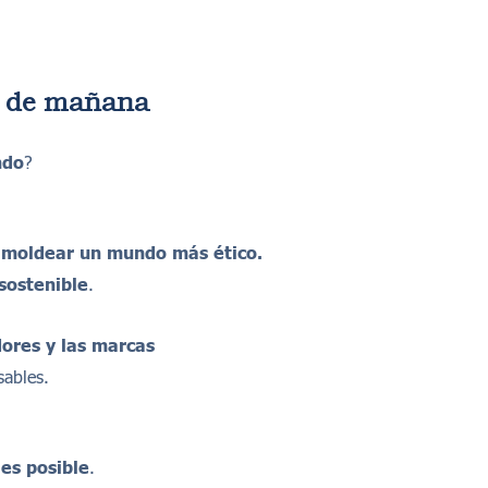
y de ma
ñ
ana
ndo
?
y moldear un mundo m
á
s
é
tico.
 sostenible
.
dores y las marcas
ables.
es posible
.