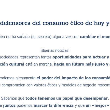
s defensores del consumo
é
tico de hoy 
ién no ha soñado (en secreto) alguna vez con
cambiar el mu
¡Buenas noticias!
 sociedades representan tantas
oportunidades para actuar 
ci
ó
n cultural
está en marcha,
hacia un futuro m
á
s justo y
endemos plenamente
el poder del impacto de los consumi
e comprometen con valores éticos y modelos de negocio respons
Sabemos que
todos tenemos un papel que desempe
ñ
ar
.
ue
juntos
podemos
marcar la diferencia
y que
un «mejor» 