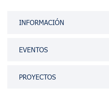
INFORMACIÓN
Explora artículos sobre tendencias de consumo y mercado éti
líderes comprometidos, resúmenes de discusiones grupales
destacados de eventos de Etikord.
EVENTOS
Únete a eventos virtuales y presenciales con consumidores y
comprometidos. Participa en discusiones y intercambios de e
reflexiones sobre los temas clave del consumo ético.
PROYECTOS
Únete a proyectos interactivos y centrados en la acción, diri
gestión empresarial ética y que involucran a consumidores 
consumo ético! ¡Estas misiones están diseñadas para ayudar
mejorar su propuesta de valor ético en las diferentes áreas f