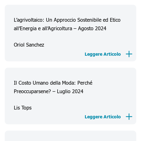
L’agrivoltaico: Un Approccio Sostenibile ed Etico
all’Energia e all’Agricoltura – Agosto 2024
Oriol Sanchez
Leggere Articolo
Chi Siamo
Esperienze Consumatore
Il Costo Umano della Moda: Perché
Informazioni
Preoccuparsene? – Luglio 2024
Progetti
Lis Tops
FAQ
Leggere Articolo
Accedi
Registrati