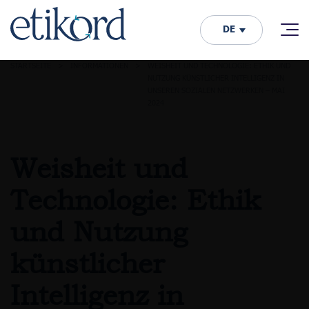
DE
STARTSEITE
>
INFORMATIONEN
>
WEISHEIT UND TECHNOLOGIE: ETHIK UND
NUTZUNG KÜNSTLICHER INTELLIGENZ IN
UNSEREN SOZIALEN NETZWERKEN – MAI
2024
Weisheit und
Technologie: Ethik
und Nutzung
künstlicher
Intelligenz in