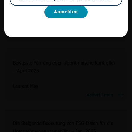
Was Wäre, Wenn KI Unser Neuer Sklave Wäre? –
September 2025
Anmelden
Christian Rolando
Artikel Lesen
Bewusste Führung oder algorithmische Kontrolle?
– April 2025
Laurent Mas
Artikel Lesen
Die Steigende Bedeutung von ESG-Daten für die
Unternehmenssustainability – Jan. 2025