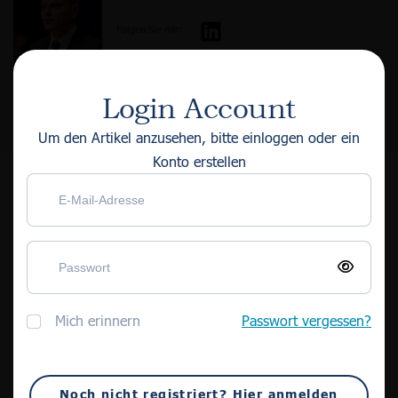
Folgen Sie mir:
Login Account
Um den Artikel anzusehen, bitte einloggen oder ein
Über Uns
Konto erstellen
Verbrauchererfahrungen
Weitere Beiträge
Informationen
Projekte
Alle Artikel anzeigen
FAQ
Mich erinnern
Passwort vergessen?
Anmeldung
Registrieren
Noch nicht registriert? Hier anmelden