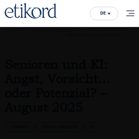
DE
STARTSEITE
>
INFORMATIONEN
>
SENIOREN UND KI: ANGST, VORSICHT…
ODER POTENZIAL? – AUGUST 2025
Senioren und KI:
Angst, Vorsicht…
oder Potenzial? –
August 2025
SENIOREN
DIGITALE INKLUSION
KI