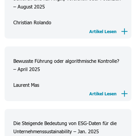
– August 2025
Christian Rolando
Artikel Lesen
Bewusste Führung oder algorithmische Kontrolle?
– April 2025
Über Uns
Laurent Mas
Verbrauchererfahrungen
Artikel Lesen
Informationen
Projekte
Die Steigende Bedeutung von ESG-Daten für die
FAQ
Unternehmenssustainability – Jan. 2025