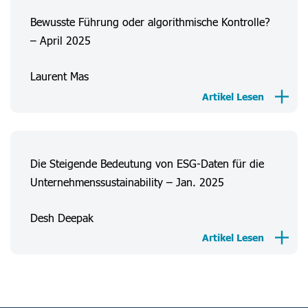
Bewusste Führung oder algorithmische Kontrolle?
– April 2025
Laurent Mas
Artikel Lesen
Über Uns
Verbrauchererfahrungen
Die Steigende Bedeutung von ESG-Daten für die
Informationen
Unternehmenssustainability – Jan. 2025
Projekte
Desh Deepak
FAQ
Artikel Lesen
Anmeldung
Registrieren