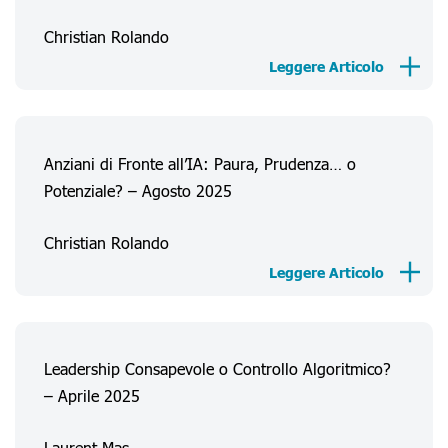
Christian Rolando
Leggere Articolo
Chi Siamo
Esperienze Consumatore
Anziani di Fronte all’IA: Paura, Prudenza… o
Potenziale? – Agosto 2025
Informazioni
Progetti
Christian Rolando
FAQ
Leggere Articolo
Accedi
Registrati
Leadership Consapevole o Controllo Algoritmico?
– Aprile 2025
Laurent Mas